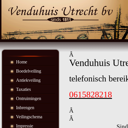
Â
Venduhuis Utr
Home
Boedelveiling
telefonisch berei
Antiekveiling
Taxaties
0615828218
Ontruimingen
Inbrengen
Â
Veilingschema
Â
Sind
Impressie