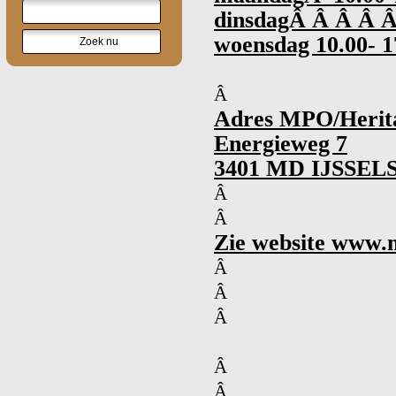
dinsdagÂ Â Â Â Â
woensdag 10.00- 1
Â
Adres MPO/Herita
Energieweg 7
3401 MD IJSSEL
Â
Â
Zie website www.
Â
Â
Â
Â
Â