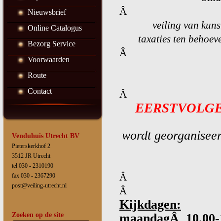
Â
Nieuwsbrief
veiling van kuns
Online Catalogus
taxaties ten behoev
Bezorg Service
Â
Voorwaarden
Route
Contact
Â
EERSTVOLGE
wordt georganiseer
Venduhuis Utrecht BV
Pieterskerkhof 2
3512 JR Utrecht
tel 030 - 2310190
Â
fax 030 - 2367290
post@veiling-utrecht.nl
Â
Kijkdagen:
Zoeken op de site
maandagÂ 10.00-